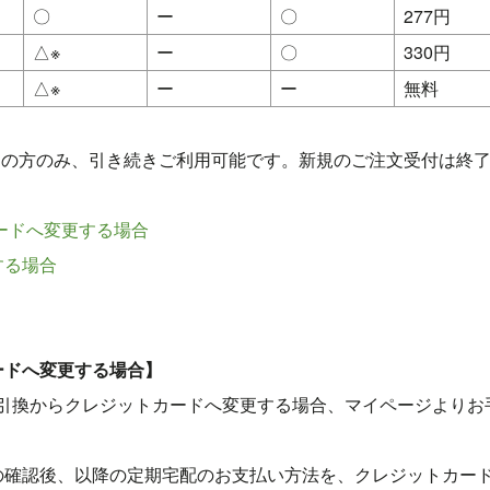
〇
ー
〇
277円
△※
ー
〇
330円
△※
ー
ー
無料
用中の方のみ、引き続きご利用可能です。新規のご注文受付は終
ードへ変更する場合
する場合
ードへ変更する場合】
金引換からクレジットカードへ変更する場合、マイページよりお
の確認後、以降の定期宅配のお支払い方法を、クレジットカー