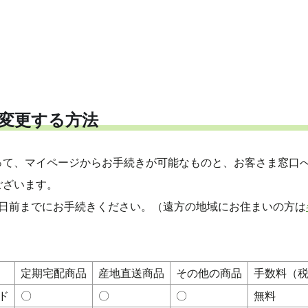
変更する方法
って、マイページからお手続きが可能なものと、お客さま窓口
ございます。
4日前までにお手続きください。（遠方の地域にお住まいの方は
定期宅配商品
産地直送商品
その他の商品
手数料（
ド
〇
〇
〇
無料